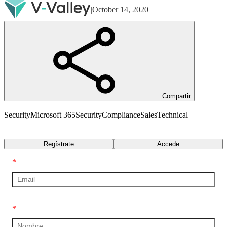
|
October 14, 2020
Compartir
Security
Microsoft 365
Security
Compliance
Sales
Technical
Transcripción
Regístrate
Accede
*
*