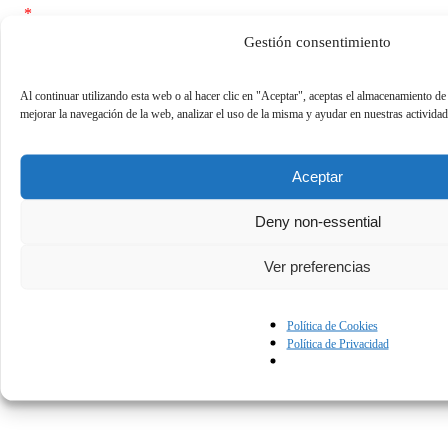
*
Gestión consentimiento
*
He leído y acepto las
condiciones de uso
y la
política de
privacidad
Al continuar utilizando esta web o al hacer clic en "Aceptar", aceptas el almacenamiento de
mejorar la navegación de la web, analizar el uso de la misma y ayudar en nuestras activida
¿Tienes problemas?
Contáctanos.
Aceptar
Ponentes
Deny non-essential
Detalles
Ver preferencias
Duración
28:30
Idioma
Spanish
Publicado
October 14, 2020
Política de Cookies
Política de Privacidad