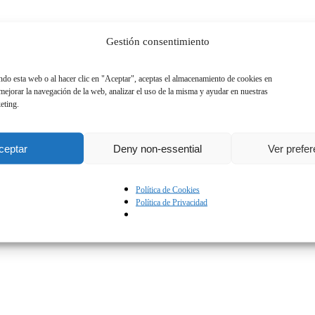
Gestión consentimiento
vil
*
ando esta web o al hacer clic en "Aceptar", aceptas el almacenamiento de cookies en
 mejorar la navegación de la web, analizar el uso de la misma y ayudar en nuestras
roduce máximo
9
dígitos
eting.
ceptar
Deny non-essential
Ver prefe
acidad
Política de Cookies
Política de Privacidad