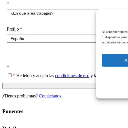
*
Prefijo
*
Mó
Al continuar utiliz
tu dispositivo para
Int
actividades de mark
A
*
*
He leído y acepto las
condiciones de uso
y la
política de priv
¿Tienes problemas?
Contáctanos.
Ponentes