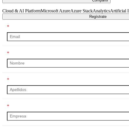
Compartir
Cloud & AI Platform
Microsoft Azure
Azure Stack
Analytics
Artificial 
Regístrate
*
*
*
*