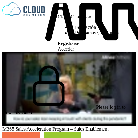
Saltar al contenido
Cloud Champion
Formación
Programas y Recursos
Registrarse
Acceder
Please log in to
view this video
M365 Sales Acceleration Program – Sales Enablement