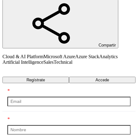
Compartir
Cloud & AI Platform
Microsoft Azure
Azure Stack
Analytics
Artificial Intelligence
Sales
Technical
Transcripción
Regístrate
Accede
*
*