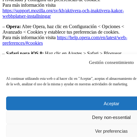
Para más información visita
https://support.mozilla.org/sv/kb/aktivera-och-inaktivera-kakor-
webbplatser-installningar
–
Opera:
Abre Opera, haz clic en Configuración < Opciones <
Avanzado < Cookies y establece tus preferencias de cookies.
Para más información visita
https://help.opera.com/en/latest/web-
preferences/#cookies
–
Safari para iOS 8:
Haz clic en Ajustes > Safari > Bloquear
cookies y elige “Permitir siempre”, “Permitir solo de los sitios que
Gestión consentimiento
visito”, “Permitir solo de los sitios web actuales” o “Bloquear
siempre”.
Para más información visita
https://support.apple.com/sv-
Al continuar utilizando esta web o al hacer clic en "Aceptar", aceptas el almacenamiento de
se/HT201265
de la web, analizar el uso de la misma y ayudar en nuestras actividades de marketing.
–
Chrome para Android e iOS:
Abre Google Chrome, haz clic en
el menú de Chrome < Configuración < Mostrar opciones
avanzadas… < Privacidad < Configuración de contenido… <
Aceptar
Cookies y configura tus preferencias.
Para más información visita
Deny non-essential
https://support.google.com/chrome/answer/95647?hl=es
–
Internet Explorer Mobile:
Abre Internet Explorer Mobile, haz
Ver preferencias
clic en Más < Configuración y personaliza las cookies según tus