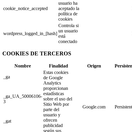
usuario ha
cookie_notice_accepted
aceptado la
política de
cookies
Controla si
un usuario
wordpress_logged_in_[hash]
está
conectado
COOKIES DE TERCEROS
Nombre
Finalidad
Origen
Persiste
Estas cookies
_ga
de Google
Analytics
proporcionan
estadísticas
_ga_UA_50006106-
sobre el uso del
3
Sitio Web por
Google.com
Persisten
parte del
usuario y
ofrecen
_gat
publicidad
según sus