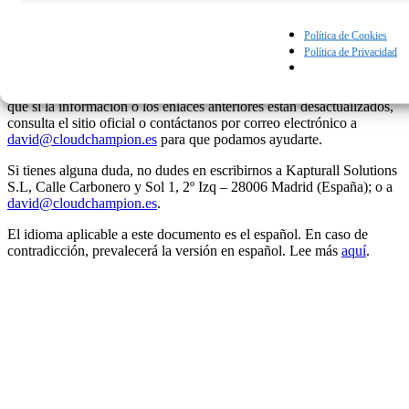
preferencias.
Para más información visita
https://support.microsoft.com/sv-
Política de Cookies
se/help/11696/windows-phone-7
Política de Privacidad
Estos navegadores están sujetos a actualizaciones y cambios, por lo
que si la información o los enlaces anteriores están desactualizados,
consulta el sitio oficial o contáctanos por correo electrónico a
david@cloudchampion.es
para que podamos ayudarte.
Si tienes alguna duda, no dudes en escribirnos a Kapturall Solutions
S.L, Calle Carbonero y Sol 1, 2º Izq – 28006 Madrid (España); o a
david@cloudchampion.es
.
El idioma aplicable a este documento es el español. En caso de
contradicción, prevalecerá la versión en español. Lee más
aquí
.