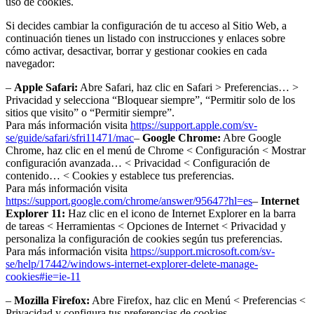
uso de cookies.
Si decides cambiar la configuración de tu acceso al Sitio Web, a
continuación tienes un listado con instrucciones y enlaces sobre
cómo activar, desactivar, borrar y gestionar cookies en cada
navegador:
–
Apple Safari:
Abre Safari, haz clic en Safari > Preferencias… >
Privacidad y selecciona “Bloquear siempre”, “Permitir solo de los
sitios que visito” o “Permitir siempre”.
Para más información visita
https://support.apple.com/sv-
se/guide/safari/sfri11471/mac
–
Google Chrome:
Abre Google
Chrome, haz clic en el menú de Chrome < Configuración < Mostrar
configuración avanzada… < Privacidad < Configuración de
contenido… < Cookies y establece tus preferencias.
Para más información visita
https://support.google.com/chrome/answer/95647?hl=es
–
Internet
Explorer 11:
Haz clic en el icono de Internet Explorer en la barra
de tareas < Herramientas < Opciones de Internet < Privacidad y
personaliza la configuración de cookies según tus preferencias.
Para más información visita
https://support.microsoft.com/sv-
se/help/17442/windows-internet-explorer-delete-manage-
cookies#ie=ie-11
–
Mozilla Firefox:
Abre Firefox, haz clic en Menú < Preferencias <
Privacidad y configura tus preferencias de cookies.