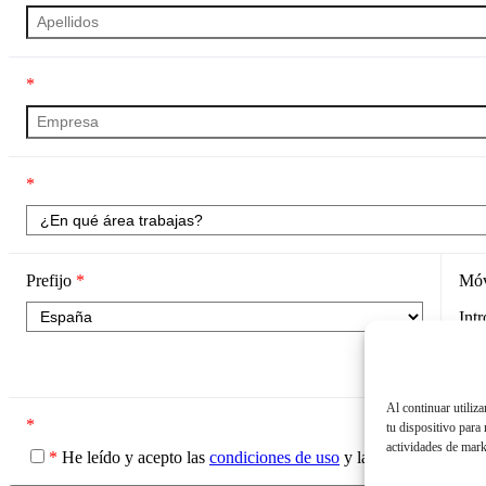
*
*
Prefijo
*
Mó
Int
Al continuar utiliz
*
tu dispositivo para
actividades de mark
*
He leído y acepto las
condiciones de uso
y la
política de priv