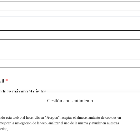
vil
*
roduce máximo
9
dígitos
Gestión consentimiento
ando esta web o al hacer clic en "Aceptar", aceptas el almacenamiento de cookies en
 mejorar la navegación de la web, analizar el uso de la misma y ayudar en nuestras
eting.
acidad