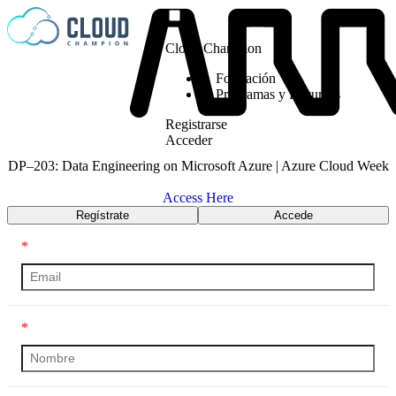
Saltar al contenido
Cloud Champion
Formación
Programas y Recursos
Registrarse
Acceder
DP–203: Data Engineering on Microsoft Azure | Azure Cloud Week
Access Here
Regístrate
Accede
*
*