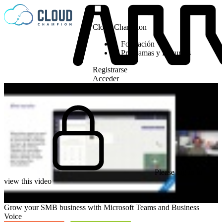
Saltar al contenido
Cloud Champion
Formación
Programas y Recursos
Registrarse
Acceder
Please log in to
view this video
Grow your SMB business with Microsoft Teams and Business
Voice