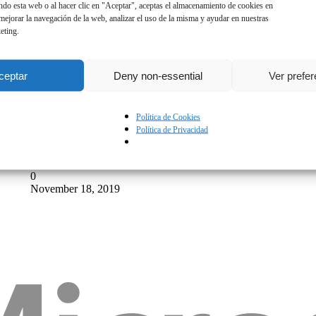
ando esta web o al hacer clic en "Aceptar", aceptas el almacenamiento de cookies en
 mejorar la navegación de la web, analizar el uso de la misma y ayudar en nuestras
eting.
ceptar
Deny non-essential
Ver prefe
Política de Cookies
0%
Política de Privacidad
0
November 18, 2019