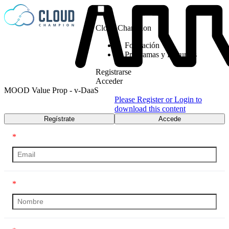
Saltar al contenido
Cloud Champion
Formación
Programas y Recursos
Registrarse
Acceder
MOOD Value Prop - v-DaaS
Please Register or Login to
download this content
Regístrate
Accede
*
*