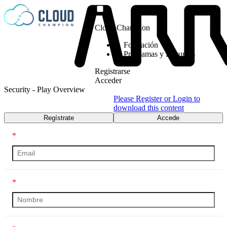
Saltar al contenido
Cloud Champion
Formación
Programas y Recursos
Registrarse
Acceder
Security - Play Overview
Please Register or Login to
download this content
Regístrate
Accede
*
*