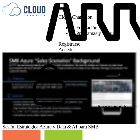
Saltar al contenido
Cloud Champion
Formación
Programas y Recursos
Registrarse
Acceder
Please log in to
view this video
Sesión Estratégica Azure y Data & AI para SMB