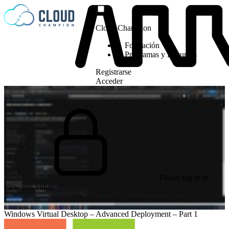
Saltar al contenido
Cloud Champion
Formación
Programas y Recursos
Registrarse
Acceder
Please log in to
view this video
Windows Virtual Desktop – Advanced Deployment – Part 1